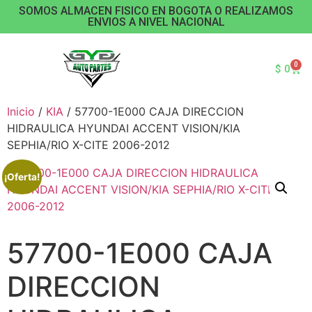
SOMOS ALMACEN FISICO EN BOGOTA O REALIZAMOS
ENVIOS A NIVEL NACIONAL
0
$
0
Inicio
/
KIA
/ 57700-1E000 CAJA DIRECCION
HIDRAULICA HYUNDAI ACCENT VISION/KIA
SEPHIA/RIO X-CITE 2006-2012
¡Oferta!
57700-1E000 CAJA
DIRECCION