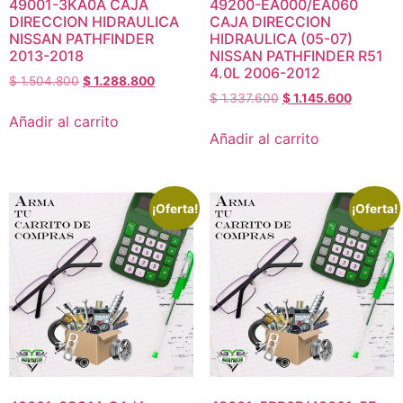
49001-3KA0A CAJA
49200-EA000/EA060
DIRECCION HIDRAULICA
CAJA DIRECCION
NISSAN PATHFINDER
HIDRAULICA (05-07)
2013-2018
NISSAN PATHFINDER R51
4.0L 2006-2012
$
1.504.800
$
1.288.800
$
1.337.600
$
1.145.600
Añadir al carrito
Añadir al carrito
¡Oferta!
¡Oferta!