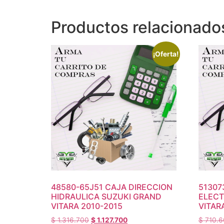
Productos relacionado
¡Oferta!
48580-65J51 CAJA DIRECCION
51307
HIDRAULICA SUZUKI GRAND
ELECT
VITARA 2010-2015
VITAR
$
1.316.700
$
1.127.700
$
710.6