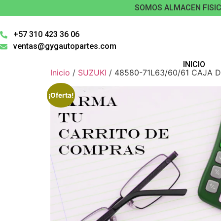
SOMOS ALMACEN FISIC
+57 310 423 36 06
ventas@gygautopartes.com
INICIO
Inicio
/
SUZUKI
/ 48580-71L63/60/61 CAJA 
¡Oferta!