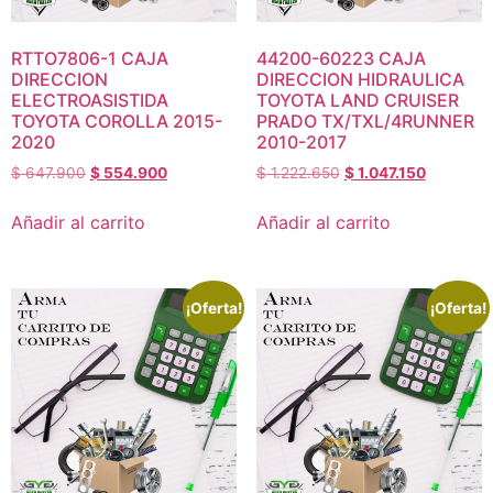
RTTO7806-1 CAJA
44200-60223 CAJA
DIRECCION
DIRECCION HIDRAULICA
ELECTROASISTIDA
TOYOTA LAND CRUISER
TOYOTA COROLLA 2015-
PRADO TX/TXL/4RUNNER
2020
2010-2017
$
647.900
$
554.900
$
1.222.650
$
1.047.150
Añadir al carrito
Añadir al carrito
¡Oferta!
¡Oferta!