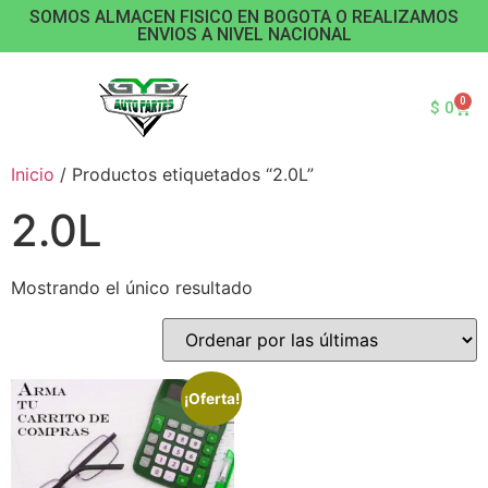
SOMOS ALMACEN FISICO EN BOGOTA O REALIZAMOS
ENVIOS A NIVEL NACIONAL
0
$
0
Inicio
/ Productos etiquetados “2.0L”
2.0L
Mostrando el único resultado
¡Oferta!