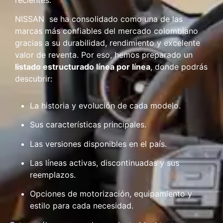
recientes.
NISSAN se ha consolidado como una de las
marcas más confiables del mercado colombiano
gracias a su durabilidad, rendimiento y excelente
valor de reventa. Por eso, hemos preparado un
listado estructurado línea por línea
, donde podrás
descubrir:
La historia y evolución de cada modelo.
Sus características principales.
Las versiones disponibles en el país.
Las líneas activas, discontinuadas y sus
reemplazos.
Opciones de motorización, equipamiento y
estilo para cada necesidad.