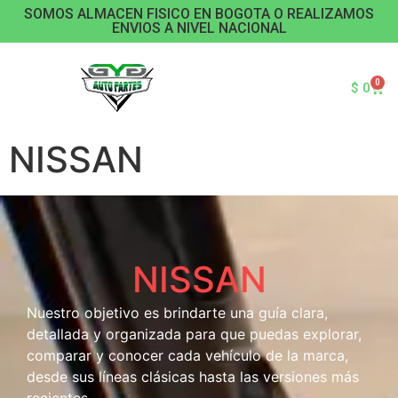
SOMOS ALMACEN FISICO EN BOGOTA O REALIZAMOS
ENVIOS A NIVEL NACIONAL
0
$
0
NISSAN
NISSAN
Nuestro objetivo es brindarte una guía clara,
detallada y organizada para que puedas explorar,
comparar y conocer cada vehículo de la marca,
desde sus líneas clásicas hasta las versiones más