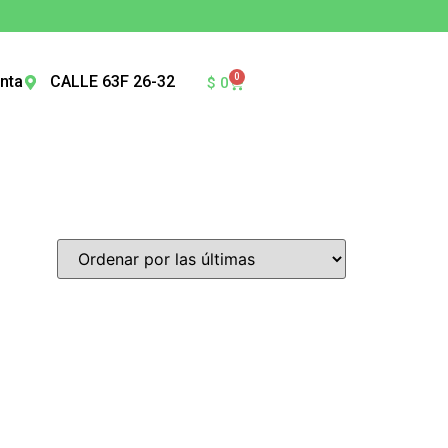
0
nta
CALLE 63F 26-32
$
0