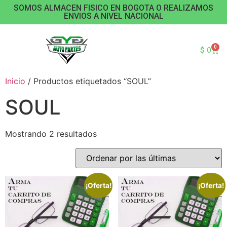
SOMOS ALMACEN FISICO EN BOGOTA O REALIZAMOS
ENVIOS A NIVEL NACIONAL
0
$
0
Inicio
/ Productos etiquetados “SOUL”
SOUL
Mostrando 2 resultados
¡Oferta!
¡Oferta!