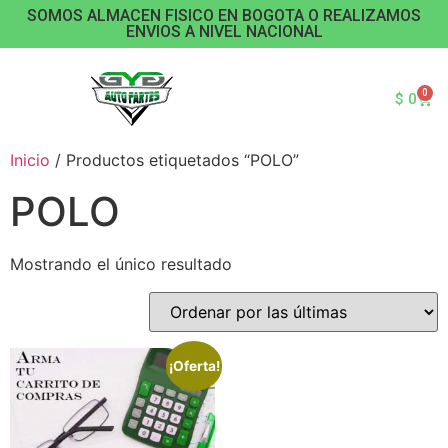
SOMOS ALMACEN FISICO EN BOGOTA O REALIZAMOS
ENVIOS A NIVEL NACIONAL
0
$
0
Inicio
/ Productos etiquetados “POLO”
POLO
Mostrando el único resultado
¡Oferta!