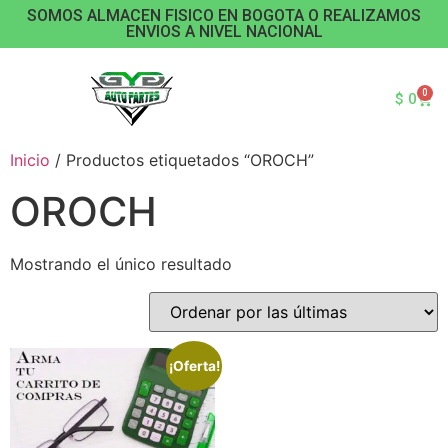
SOMOS ALMACEN FISICO EN BOGOTA O REALIZAMOS
ENVIOS A NIVEL NACIONAL
0
$
0
Inicio
/ Productos etiquetados “OROCH”
OROCH
Mostrando el único resultado
¡Oferta!