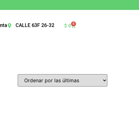
0
nta
CALLE 63F 26-32
$
0