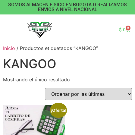
SOMOS ALMACEN FISICO EN BOGOTA O REALIZAMOS
ENVIOS A NIVEL NACIONAL
0
$
0
Inicio
/ Productos etiquetados “KANGOO”
KANGOO
Mostrando el único resultado
¡Oferta!