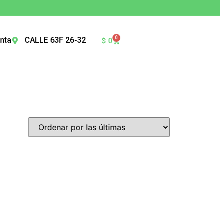
0
nta
CALLE 63F 26-32
$
0