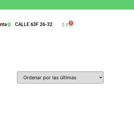
0
nta
CALLE 63F 26-32
$
0